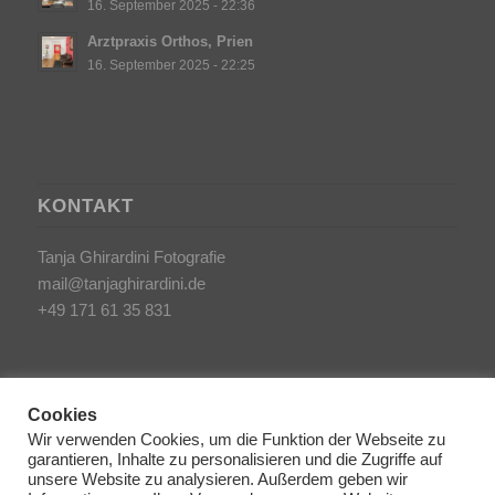
16. September 2025 - 22:36
Arztpraxis Orthos, Prien
16. September 2025 - 22:25
KONTAKT
Tanja Ghirardini Fotografie
mail@tanjaghirardini.de
+49 171 61 35 831
Cookies
Wir verwenden Cookies, um die Funktion der Webseite zu
garantieren, Inhalte zu personalisieren und die Zugriffe auf
SONSTIGES
unsere Website zu analysieren. Außerdem geben wir