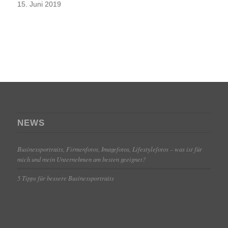
15. Juni 2019
NEWS
Businessportraits, Firmenfotos, Imagefotos, Lifestylefotos – was ist für
mich und mein Unternehmen am besten geeignet?
5 Tipps für bessere Businessportraits