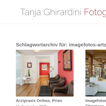
Schlagwortarchiv für:
imagefotos-art
Arztpraxis Orthos, Prien
Imagefotos
Chiemsee