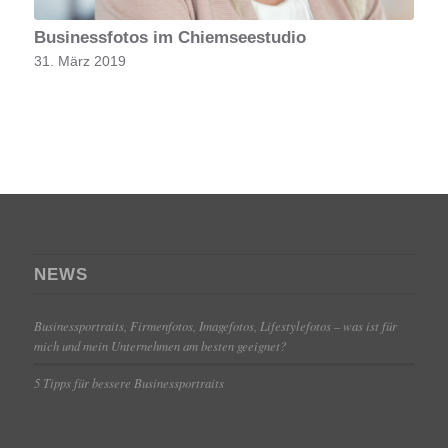
Businessfotos im Chiemseestudio
31. März 2019
NEWS
Businessportraits, Firmenfotos, Imagefotos, Lifestylefotos – was ist für
mich und mein Unternehmen am besten geeignet?
5 Tipps für bessere Businessportraits