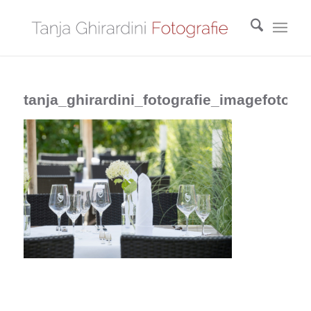
tanja_ghirardini_fotografie_imagefotos_r