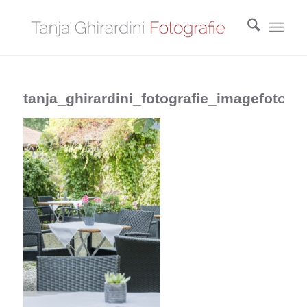
tanja_ghirardini_fotografie_imagefotos_r