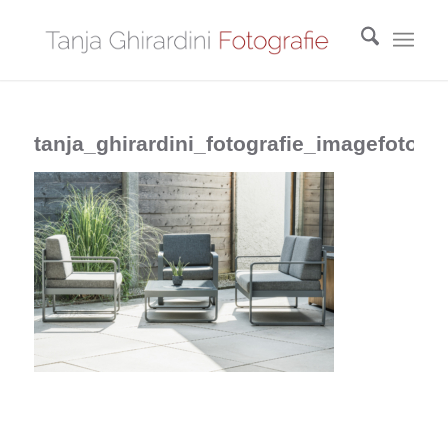
tanja_ghirardini_fotografie_imagefotos_r