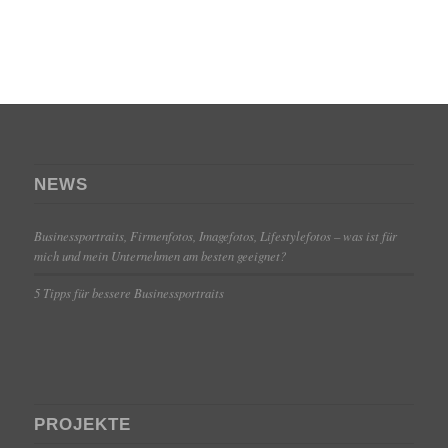
NEWS
Businessportraits, Firmenfotos, Imagefotos, Lifestylefotos – was ist für
mich und mein Unternehmen am besten geeignet?
5 Tipps für bessere Businessportraits
PROJEKTE