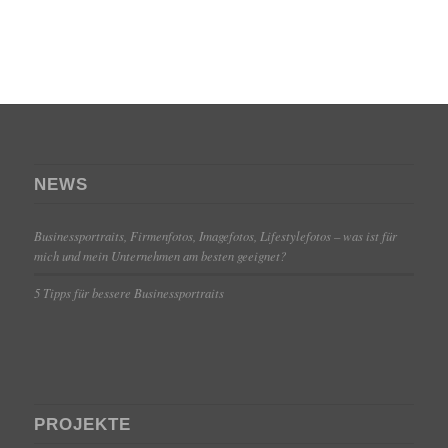
NEWS
Businessportraits, Firmenfotos, Imagefotos, Lifestylefotos – was ist für
mich und mein Unternehmen am besten geeignet?
5 Tipps für bessere Businessportraits
PROJEKTE