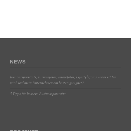
NEWS
Businessportraits, Firmenfotos, Imagefotos, Lifestylefotos – was ist für
mich und mein Unternehmen am besten geeignet?
5 Tipps für bessere Businessportraits