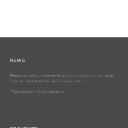
NEWS
Businessportraits, Firmenfotos, Imagefotos, Lifestylefotos – was ist für
mich und mein Unternehmen am besten geeignet?
5 Tipps für bessere Businessportraits