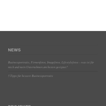
NEWS
Businessportraits, Firmenfotos, Imagefotos, Lifestylefotos – was ist für
mich und mein Unternehmen am besten geeignet?
5 Tipps für bessere Businessportraits