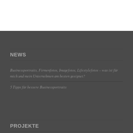
NEWS
Businessportraits, Firmenfotos, Imagefotos, Lifestylefotos – was ist für
mich und mein Unternehmen am besten geeignet?
5 Tipps für bessere Businessportraits
PROJEKTE