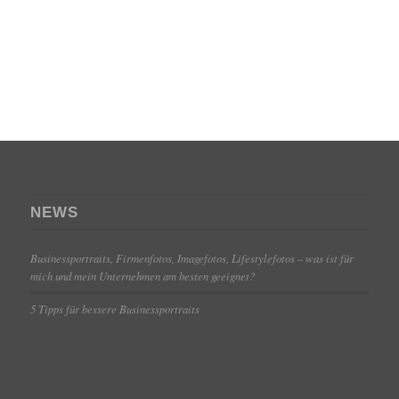
NEWS
Businessportraits, Firmenfotos, Imagefotos, Lifestylefotos – was ist für
mich und mein Unternehmen am besten geeignet?
5 Tipps für bessere Businessportraits