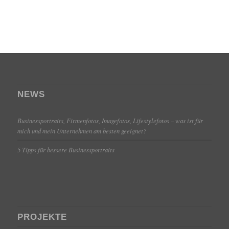
NEWS
Businessportraits, Firmenfotos, Imagefotos, Lifestylefotos – was ist für
mich und mein Unternehmen am besten geeignet?
5 Tipps für bessere Businessportraits
PROJEKTE