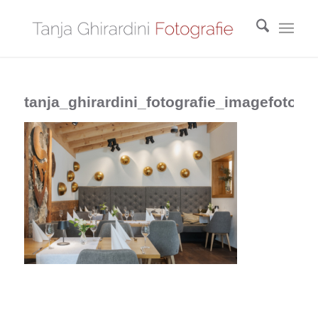
tanja_ghirardini_fotografie_imagefotos_r