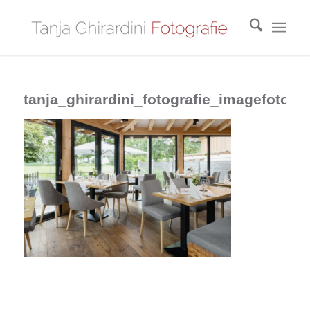
tanja_ghirardini_fotografie_imagefotos_r