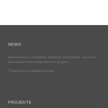
NEWS
Businessportraits, Firmenfotos, Imagefotos, Lifestylefotos – was ist für
mich und mein Unternehmen am besten geeignet?
5 Tipps für bessere Businessportraits
PROJEKTE